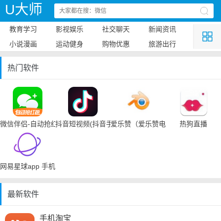
U大师
教育学习
影视娱乐
社交聊天
新闻资讯
小说漫画
运动健身
购物优惠
旅游出行
热门软件
微信伴侣-自动抢红包
抖音短视频(抖音手机下载)
爱乐赞（爱乐赞电脑手机下载）
热狗直播
网易星球app 手机下载
最新软件
手机淘宝