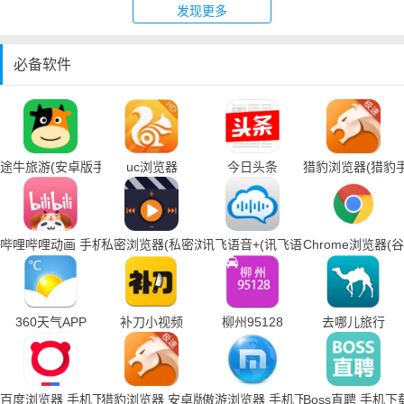
发现更多
必备软件
途牛旅游(安卓版手机下载)
uc浏览器
今日头条
猎豹浏览器(猎豹
哔哩哔哩动画 手机下载
私密浏览器(私密浏览器手机下载)
讯飞语音+(讯飞语音输入法手机下载
Chrome浏览器
360天气APP
补刀小视频
柳州95128
去哪儿旅行
百度浏览器 手机下载
猎豹浏览器 安卓版
傲游浏览器 手机下载
Boss直聘 手机下