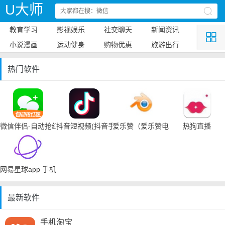
U大师
教育学习
影视娱乐
社交聊天
新闻资讯
小说漫画
运动健身
购物优惠
旅游出行
热门软件
微信伴侣-自动抢红包
抖音短视频(抖音手机下载)
爱乐赞（爱乐赞电脑手机下载）
热狗直播
网易星球app 手机下载
最新软件
手机淘宝