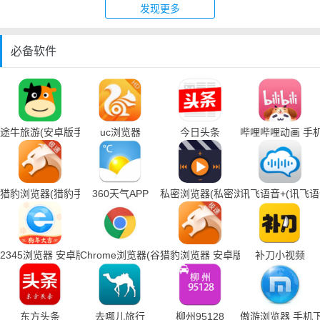
发现更多
必备软件
途牛旅游(安卓版手机下载)
uc浏览器
今日头条
哔哩哔哩动画 手
猎豹浏览器(猎豹手机浏览器下载)
360天气APP
私密浏览器(私密浏览器手机下载)
讯飞语音+(讯飞
2345浏览器 安卓版
Chrome浏览器(谷歌浏览器手机下载)
猎豹浏览器 安卓版
补刀小视频
东方头条
去哪儿旅行
柳州95128
傲游浏览器 手机