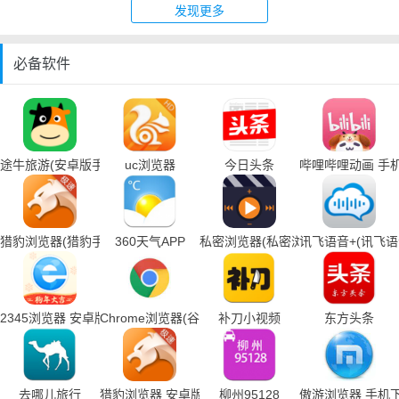
发现更多
必备软件
途牛旅游(安卓版手机下载)
uc浏览器
今日头条
哔哩哔哩动画 手
猎豹浏览器(猎豹手机浏览器下载)
360天气APP
私密浏览器(私密浏览器手机下载)
讯飞语音+(讯飞
2345浏览器 安卓版
Chrome浏览器(谷歌浏览器手机下载)
补刀小视频
东方头条
去哪儿旅行
猎豹浏览器 安卓版
柳州95128
傲游浏览器 手机