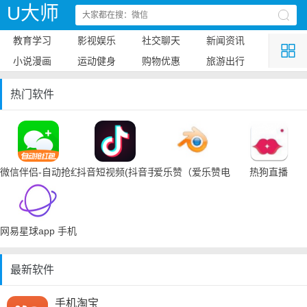
U大师
教育学习
影视娱乐
社交聊天
新闻资讯
小说漫画
运动健身
购物优惠
旅游出行
热门软件
微信伴侣-自动抢红包
抖音短视频(抖音手机下载)
爱乐赞（爱乐赞电脑手机下载）
热狗直播
网易星球app 手机下载
最新软件
手机淘宝