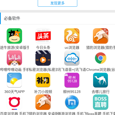
发现更多
必备软件
途牛旅游(安卓版手机下载)
今日头条
uc浏览器
猎豹浏览器(猎豹
哔哩哔哩动画 手机下载
私密浏览器(私密浏览器手机下载)
讯飞语音+(讯飞语音输入法手机下载
Chrome浏览器
360天气APP
补刀小视频
柳州95128
去哪儿旅行
百度浏览器 手机下载
猎豹浏览器 安卓版
傲游浏览器 手机下载
Boss直聘 手机下