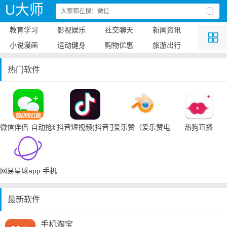
U大师
教育学习
影视娱乐
社交聊天
新闻资讯
小说漫画
运动健身
购物优惠
旅游出行
热门软件
微信伴侣-自动抢红包
抖音短视频(抖音手机下载)
爱乐赞（爱乐赞电脑手机下载）
热狗直播
网易星球app 手机下载
最新软件
手机淘宝