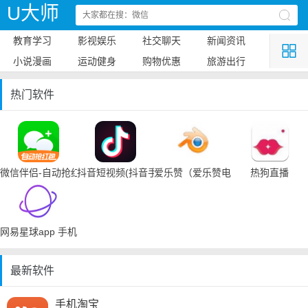
U大师
教育学习
影视娱乐
社交聊天
新闻资讯
小说漫画
运动健身
购物优惠
旅游出行
热门软件
微信伴侣-自动抢红包
抖音短视频(抖音手机下载)
爱乐赞（爱乐赞电脑手机下载）
热狗直播
网易星球app 手机下载
最新软件
手机淘宝