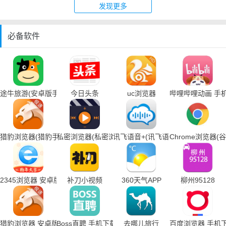
发现更多
必备软件
途牛旅游(安卓版手机下载)
今日头条
uc浏览器
哔哩哔哩动画 手
猎豹浏览器(猎豹手机浏览器下载)
私密浏览器(私密浏览器手机下载)
讯飞语音+(讯飞语音输入法手机下载
Chrome浏览器
2345浏览器 安卓版
补刀小视频
360天气APP
柳州95128
猎豹浏览器 安卓版
Boss直聘 手机下载
去哪儿旅行
百度浏览器 手机