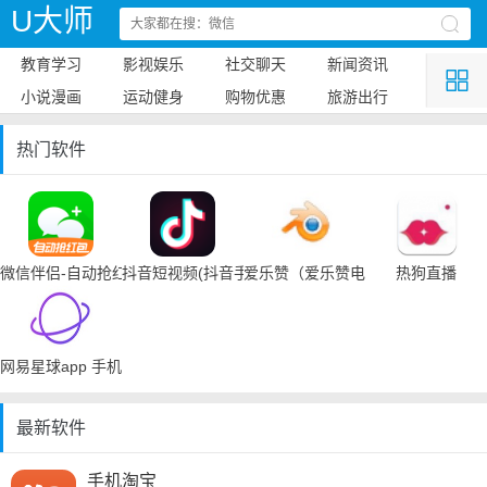
U大师
教育学习
影视娱乐
社交聊天
新闻资讯
小说漫画
运动健身
购物优惠
旅游出行
热门软件
微信伴侣-自动抢红包
抖音短视频(抖音手机下载)
爱乐赞（爱乐赞电脑手机下载）
热狗直播
网易星球app 手机下载
最新软件
手机淘宝