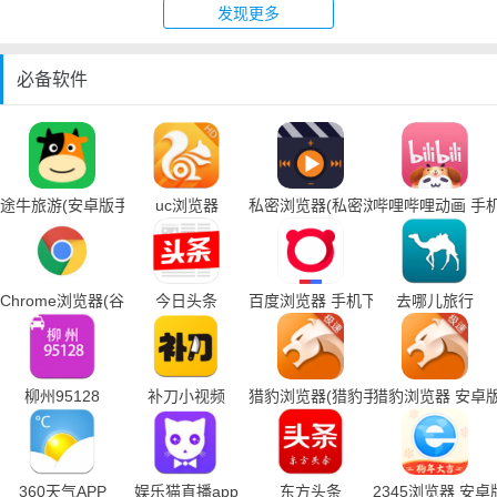
发现更多
必备软件
途牛旅游(安卓版手机下载)
uc浏览器
私密浏览器(私密浏览器手机下载)
哔哩哔哩动画 手
Chrome浏览器(谷歌浏览器手机下载)
今日头条
百度浏览器 手机下载
去哪儿旅行
柳州95128
补刀小视频
猎豹浏览器(猎豹手机浏览器下载)
猎豹浏览器 安卓
360天气APP
娱乐猫直播app
东方头条
2345浏览器 安卓