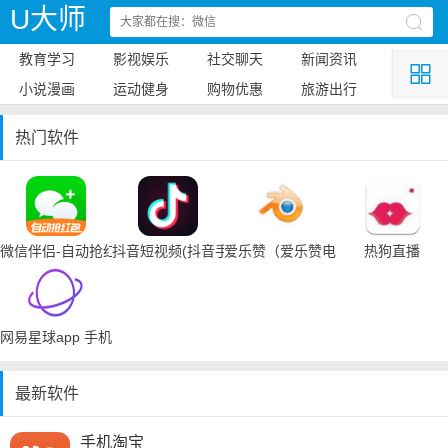
U大师
教育学习
影视娱乐
社交聊天
新闻资讯
小说漫画
运动健身
购物优惠
旅游出行
热门软件
微信伴侣-自动抢红包
抖音短视频(抖音手机下载)
爱乐赞（爱乐赞电脑手机下载）
热狗直播
网易星球app 手机下载
最新软件
手机淘宝