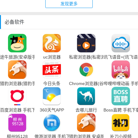
发现更多
必备软件
途牛旅游(安卓版手机下载)
uc浏览器
私密浏览器(私密浏览器手机下载)
讯飞语音+(讯飞
猎豹浏览器(猎豹手机浏览器下载)
今日头条
Chrome浏览器(谷歌浏览器手机下载
哔哩哔哩动画 手
百度浏览器 手机下载
360天气APP
去哪儿旅行
Boss直聘 手机下
柳州95128
傲游浏览器 手机下载
猎豹浏览器 安卓版
补刀小视频