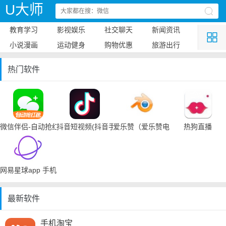
U大师
教育学习
影视娱乐
社交聊天
新闻资讯
小说漫画
运动健身
购物优惠
旅游出行
热门软件
微信伴侣-自动抢红包
抖音短视频(抖音手机下载)
爱乐赞（爱乐赞电脑手机下载）
热狗直播
网易星球app 手机下载
最新软件
手机淘宝