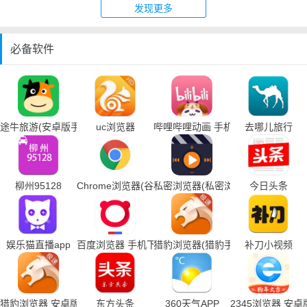
发现更多
必备软件
途牛旅游(安卓版手机下载)
uc浏览器
哔哩哔哩动画 手机下载
去哪儿旅行
柳州95128
Chrome浏览器(谷歌浏览器手机下载)
私密浏览器(私密浏览器手机下载)
今日头条
娱乐猫直播app
百度浏览器 手机下载
猎豹浏览器(猎豹手机浏览器下载)
补刀小视频
猎豹浏览器 安卓版
东方头条
360天气APP
2345浏览器 安卓