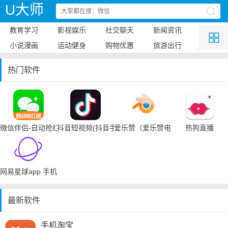
U大师
教育学习
影视娱乐
社交聊天
新闻资讯
小说漫画
运动健身
购物优惠
旅游出行
热门软件
微信伴侣-自动抢红包
抖音短视频(抖音手机下载)
爱乐赞（爱乐赞电脑手机下载）
热狗直播
网易星球app 手机下载
最新软件
手机淘宝