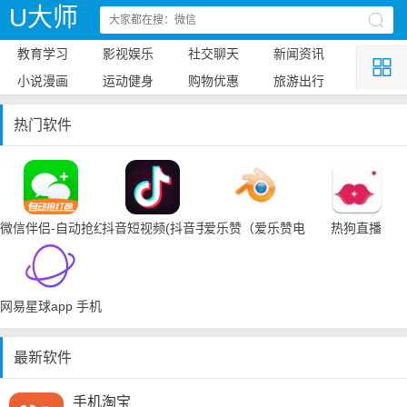
U大师
教育学习
影视娱乐
社交聊天
新闻资讯
小说漫画
运动健身
购物优惠
旅游出行
热门软件
微信伴侣-自动抢红包
抖音短视频(抖音手机下载)
爱乐赞（爱乐赞电脑手机下载）
热狗直播
网易星球app 手机下载
最新软件
手机淘宝