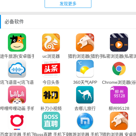
发现更多
必备软件
途牛旅游(安卓版手机下载)
uc浏览器
猎豹浏览器(猎豹手机浏览器下载)
私密浏览器(私密
讯飞语音+(讯飞语音输入法手机下载)
今日头条
360天气APP
Chrome浏览器
哔哩哔哩动画 手机下载
补刀小视频
去哪儿旅行
柳州95128
百度浏览器 手机下载
Boss直聘 手机下载
傲游浏览器 手机下载
猎豹浏览器 安卓