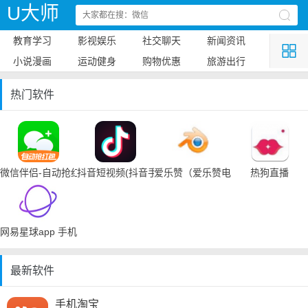
U大师
教育学习
影视娱乐
社交聊天
新闻资讯
小说漫画
运动健身
购物优惠
旅游出行
热门软件
微信伴侣-自动抢红包
抖音短视频(抖音手机下载)
爱乐赞（爱乐赞电脑手机下载）
热狗直播
网易星球app 手机下载
最新软件
手机淘宝