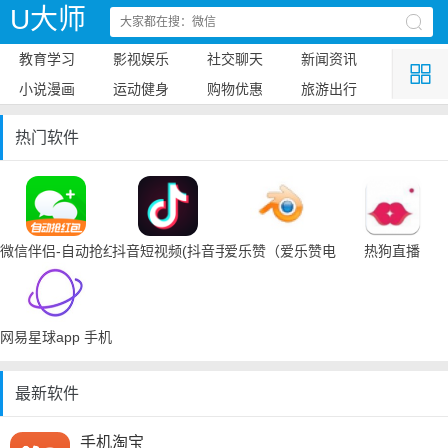
U大师
教育学习
影视娱乐
社交聊天
新闻资讯
小说漫画
运动健身
购物优惠
旅游出行
热门软件
微信伴侣-自动抢红包
抖音短视频(抖音手机下载)
爱乐赞（爱乐赞电脑手机下载）
热狗直播
网易星球app 手机下载
最新软件
手机淘宝