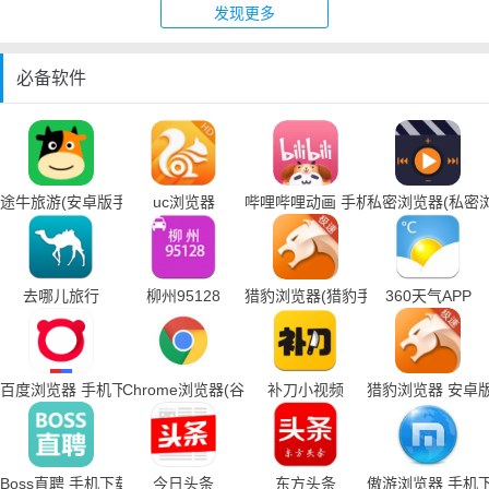
发现更多
必备软件
途牛旅游(安卓版手机下载)
uc浏览器
哔哩哔哩动画 手机下载
私密浏览器(私密
去哪儿旅行
柳州95128
猎豹浏览器(猎豹手机浏览器下载)
360天气APP
百度浏览器 手机下载
Chrome浏览器(谷歌浏览器手机下载)
补刀小视频
猎豹浏览器 安卓
Boss直聘 手机下载
今日头条
东方头条
傲游浏览器 手机