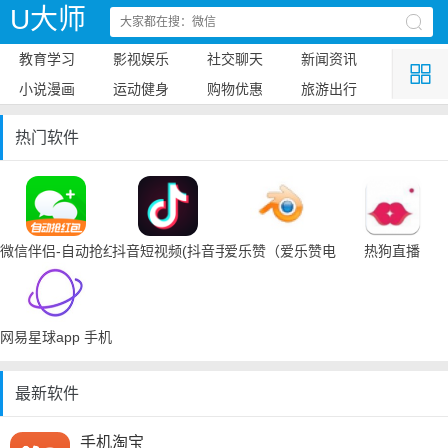
U大师
教育学习
影视娱乐
社交聊天
新闻资讯
小说漫画
运动健身
购物优惠
旅游出行
热门软件
微信伴侣-自动抢红包
抖音短视频(抖音手机下载)
爱乐赞（爱乐赞电脑手机下载）
热狗直播
网易星球app 手机下载
最新软件
手机淘宝