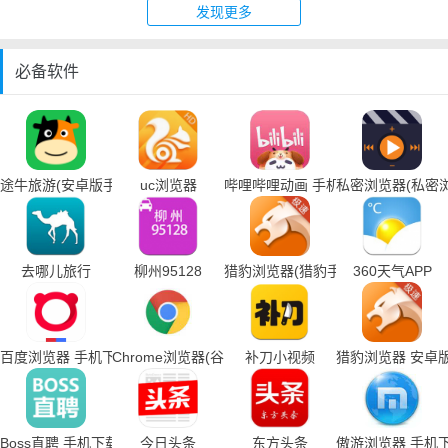
发现更多
必备软件
途牛旅游(安卓版手机下载)
uc浏览器
哔哩哔哩动画 手机下载
私密浏览器(私密
去哪儿旅行
柳州95128
猎豹浏览器(猎豹手机浏览器下载)
360天气APP
百度浏览器 手机下载
Chrome浏览器(谷歌浏览器手机下载)
补刀小视频
猎豹浏览器 安卓
Boss直聘 手机下载
今日头条
东方头条
傲游浏览器 手机