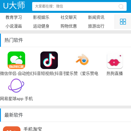
U大师
教育学习
影视娱乐
社交聊天
新闻资讯
小说漫画
运动健身
购物优惠
旅游出行
热门软件
微信伴侣-自动抢红包
抖音短视频(抖音手机下载)
爱乐赞（爱乐赞电脑手机下载）
热狗直播
网易星球app 手机下载
最新软件
手机淘宝