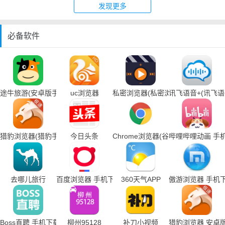
发现更多
必备软件
途牛旅游(安卓版手机下载)
uc浏览器
私密浏览器(私密浏览器手机下载)
讯飞语音+(讯飞
猎豹浏览器(猎豹手机浏览器下载)
今日头条
Chrome浏览器(谷歌浏览器手机下载
哔哩哔哩动画 手
去哪儿旅行
百度浏览器 手机下载
360天气APP
傲游浏览器 手机
Boss直聘 手机下载
柳州95128
补刀小视频
猎豹浏览器 安卓