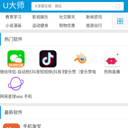
U大师
教育学习
影视娱乐
社交聊天
新闻资讯
小说漫画
运动健身
购物优惠
旅游出行
热门软件
微信伴侣-自动抢红包
抖音短视频(抖音手机下载)
爱乐赞（爱乐赞电脑手机下载）
热狗直播
网易星球app 手机下载
最新软件
手机淘宝