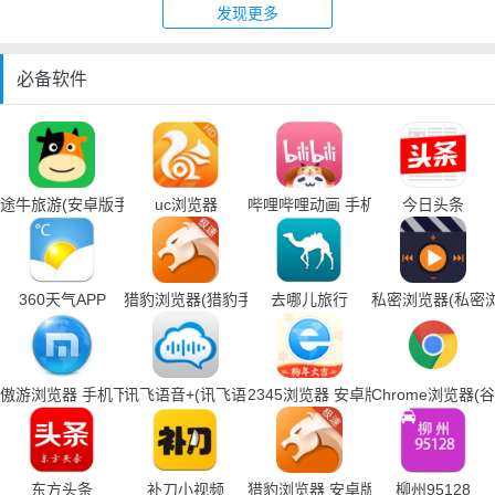
发现更多
必备软件
途牛旅游(安卓版手机下载)
uc浏览器
哔哩哔哩动画 手机下载
今日头条
360天气APP
猎豹浏览器(猎豹手机浏览器下载)
去哪儿旅行
私密浏览器(私密
傲游浏览器 手机下载
讯飞语音+(讯飞语音输入法手机下载)
2345浏览器 安卓版
Chrome浏览器
东方头条
补刀小视频
猎豹浏览器 安卓版
柳州95128