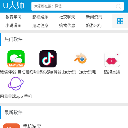
U大师
教育学习
影视娱乐
社交聊天
新闻资讯
小说漫画
运动健身
购物优惠
旅游出行
热门软件
微信伴侣-自动抢红包
抖音短视频(抖音手机下载)
爱乐赞（爱乐赞电脑手机下载）
热狗直播
网易星球app 手机下载
最新软件
手机淘宝