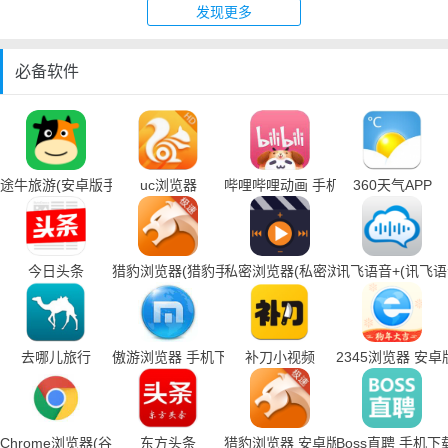
发现更多
必备软件
途牛旅游(安卓版手机下载)
uc浏览器
哔哩哔哩动画 手机下载
360天气APP
今日头条
猎豹浏览器(猎豹手机浏览器下载)
私密浏览器(私密浏览器手机下载)
讯飞语音+(讯飞
去哪儿旅行
傲游浏览器 手机下载
补刀小视频
2345浏览器 安卓
Chrome浏览器(谷歌浏览器手机下载)
东方头条
猎豹浏览器 安卓版
Boss直聘 手机下