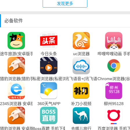
发现更多
必备软件
途牛旅游(安卓版手机下载)
今日头条
uc浏览器
哔哩哔哩动画 手
猎豹浏览器(猎豹手机浏览器下载)
私密浏览器(私密浏览器手机下载)
讯飞语音+(讯飞语音输入法手机下载
Chrome浏览器
2345浏览器 安卓版
360天气APP
补刀小视频
柳州95128
猎豹浏览器 安卓版
Boss直聘 手机下载
去哪儿旅行
百度浏览器 手机