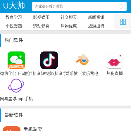
U大师
教育学习
影视娱乐
社交聊天
新闻资讯
小说漫画
运动健身
购物优惠
旅游出行
热门软件
微信伴侣-自动抢红包
抖音短视频(抖音手机下载)
爱乐赞（爱乐赞电脑手机下载）
热狗直播
网易星球app 手机下载
最新软件
手机淘宝