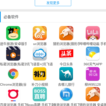
发现更多
必备软件
途牛旅游(安卓版手机下载)
uc浏览器
猎豹浏览器(猎豹手机浏览器下载)
哔哩哔哩动画 手
私密浏览器(私密浏览器手机下载)
讯飞语音+(讯飞语音输入法手机下载)
今日头条
360天气APP
Chrome浏览器(谷歌浏览器手机下载)
补刀小视频
去哪儿旅行
柳州95128
百度浏览器 手机下载
Boss直聘 手机下载
傲游浏览器 手机下载
猎豹浏览器 安卓