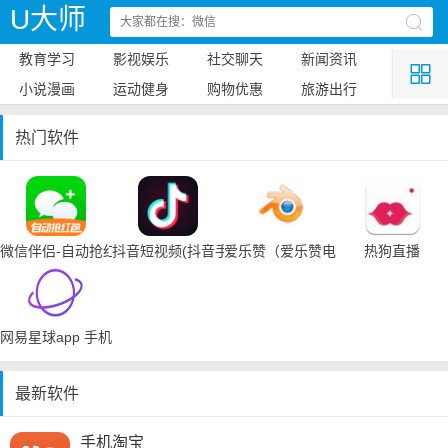
U大师
教育学习
影视娱乐
社交聊天
新闻资讯
小说漫画
运动健身
购物优惠
旅游出行
热门软件
微信伴侣-自动抢红包
抖音短视频(抖音手机下载)
爱乐赞（爱乐赞电脑手机下载）
热狗直播
网易星球app 手机下载
最新软件
手机淘宝