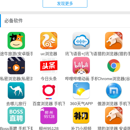
发现更多
必备软件
途牛旅游(安卓版手机下载)
uc浏览器
讯飞语音+(讯飞语音输入法手机下载
猎豹浏览器(猎豹
私密浏览器(私密浏览器手机下载)
今日头条
哔哩哔哩动画 手机下载
Chrome浏览器
去哪儿旅行
百度浏览器 手机下载
360天气APP
傲游浏览器 手机
Boss直聘 手机下载
柳州95128
补刀小视频
猎豹浏览器 安卓