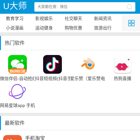
U大师
教育学习
影视娱乐
社交聊天
新闻资讯
小说漫画
运动健身
购物优惠
旅游出行
热门软件
微信伴侣-自动抢红包
抖音短视频(抖音手机下载)
爱乐赞（爱乐赞电脑手机下载）
热狗直播
网易星球app 手机下载
最新软件
手机淘宝