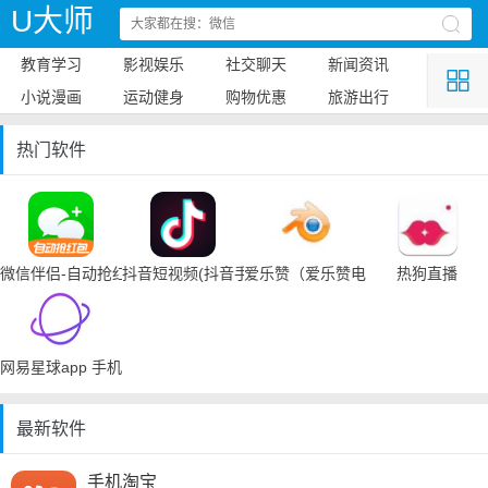
U大师
教育学习
影视娱乐
社交聊天
新闻资讯
小说漫画
运动健身
购物优惠
旅游出行
热门软件
微信伴侣-自动抢红包
抖音短视频(抖音手机下载)
爱乐赞（爱乐赞电脑手机下载）
热狗直播
网易星球app 手机下载
最新软件
手机淘宝