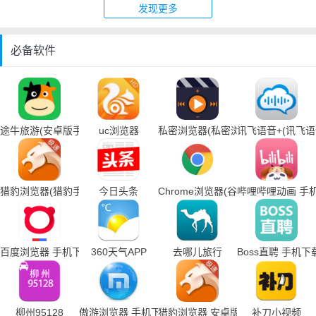
发现更多
必备软件
途牛旅游(安卓版手机下载)
uc浏览器
私密浏览器(私密浏览器手机下载)
讯飞语音+(讯飞
猎豹浏览器(猎豹手机浏览器下载)
今日头条
Chrome浏览器(谷歌浏览器手机下载
哔哩哔哩动画 手
百度浏览器 手机下载
360天气APP
去哪儿旅行
Boss直聘 手机下
柳州95128
傲游浏览器 手机下载
猎豹浏览器 安卓版
补刀小视频