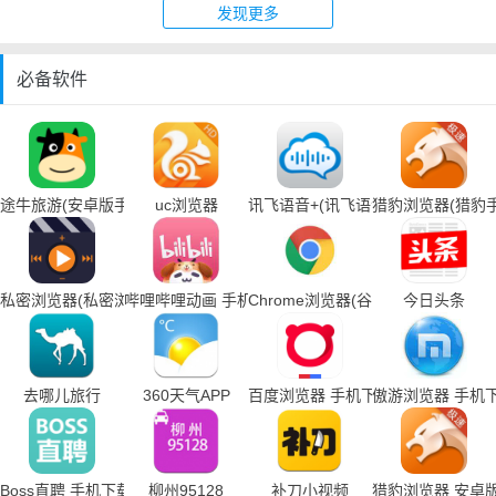
发现更多
必备软件
途牛旅游(安卓版手机下载)
uc浏览器
讯飞语音+(讯飞语音输入法手机下载
猎豹浏览器(猎豹
私密浏览器(私密浏览器手机下载)
哔哩哔哩动画 手机下载
Chrome浏览器(谷歌浏览器手机下载
今日头条
去哪儿旅行
360天气APP
百度浏览器 手机下载
傲游浏览器 手机
Boss直聘 手机下载
柳州95128
补刀小视频
猎豹浏览器 安卓