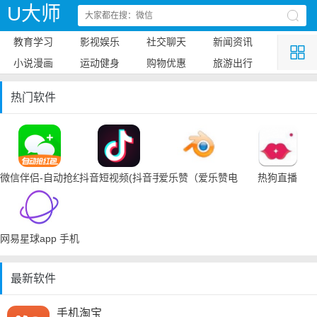
U大师
教育学习
影视娱乐
社交聊天
新闻资讯
小说漫画
运动健身
购物优惠
旅游出行
热门软件
微信伴侣-自动抢红包
抖音短视频(抖音手机下载)
爱乐赞（爱乐赞电脑手机下载）
热狗直播
网易星球app 手机下载
最新软件
手机淘宝