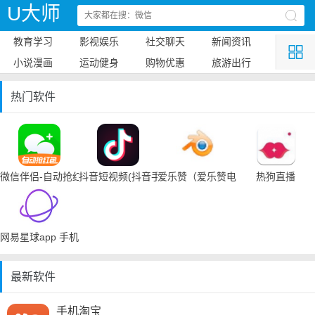
U大师
教育学习
影视娱乐
社交聊天
新闻资讯
小说漫画
运动健身
购物优惠
旅游出行
热门软件
微信伴侣-自动抢红包
抖音短视频(抖音手机下载)
爱乐赞（爱乐赞电脑手机下载）
热狗直播
网易星球app 手机下载
最新软件
手机淘宝