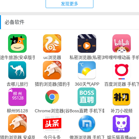
发现更多
必备软件
途牛旅游(安卓版手机下载)
uc浏览器
私密浏览器(私密浏览器手机下载)
哔哩哔哩动画 手
去哪儿旅行
猎豹浏览器(猎豹手机浏览器下载)
360天气APP
百度浏览器 手机
柳州95128
Chrome浏览器(谷歌浏览器手机下载)
Boss直聘 手机下载
补刀小视频
猎豹浏览器 安卓版
今日头条
傲游浏览器 手机下载
娱乐猫直播app