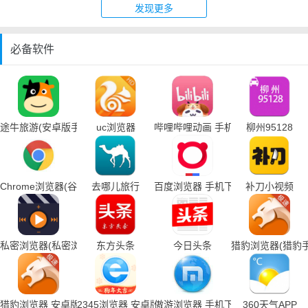
发现更多
必备软件
途牛旅游(安卓版手机下载)
uc浏览器
哔哩哔哩动画 手机下载
柳州95128
Chrome浏览器(谷歌浏览器手机下载)
去哪儿旅行
百度浏览器 手机下载
补刀小视频
私密浏览器(私密浏览器手机下载)
东方头条
今日头条
猎豹浏览器(猎豹
猎豹浏览器 安卓版
2345浏览器 安卓版
傲游浏览器 手机下载
360天气APP