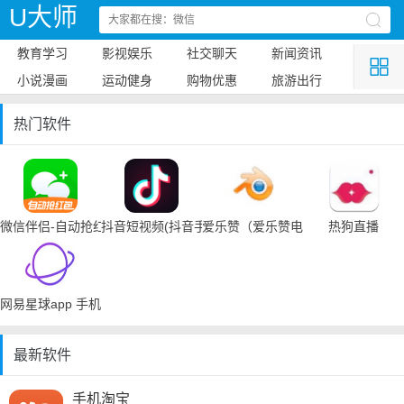
U大师
教育学习
影视娱乐
社交聊天
新闻资讯
小说漫画
运动健身
购物优惠
旅游出行
热门软件
微信伴侣-自动抢红包
抖音短视频(抖音手机下载)
爱乐赞（爱乐赞电脑手机下载）
热狗直播
网易星球app 手机下载
最新软件
手机淘宝