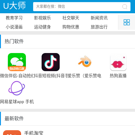
U大师
教育学习
影视娱乐
社交聊天
新闻资讯
小说漫画
运动健身
购物优惠
旅游出行
热门软件
微信伴侣-自动抢红包
抖音短视频(抖音手机下载)
爱乐赞（爱乐赞电脑手机下载）
热狗直播
网易星球app 手机下载
最新软件
手机淘宝