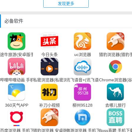
发现更多
必备软件
途牛旅游(安卓版手机下载)
今日头条
uc浏览器
猎豹浏览器(猎豹
哔哩哔哩动画 手机下载
私密浏览器(私密浏览器手机下载)
讯飞语音+(讯飞语音输入法手机下载
Chrome浏览器
360天气APP
补刀小视频
柳州95128
去哪儿旅行
百度浏览器 手机下载
猎豹浏览器 安卓版
傲游浏览器 手机下载
Boss直聘 手机下