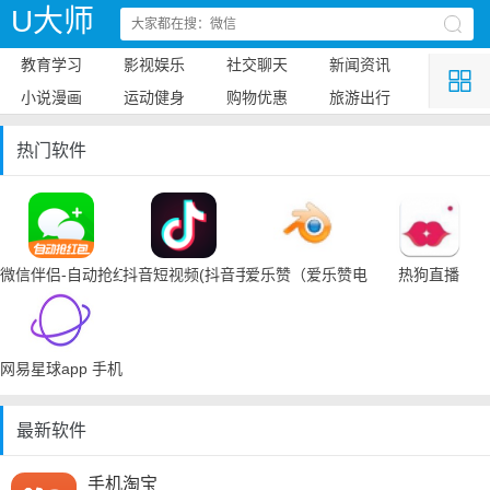
U大师
教育学习
影视娱乐
社交聊天
新闻资讯
小说漫画
运动健身
购物优惠
旅游出行
热门软件
微信伴侣-自动抢红包
抖音短视频(抖音手机下载)
爱乐赞（爱乐赞电脑手机下载）
热狗直播
网易星球app 手机下载
最新软件
手机淘宝