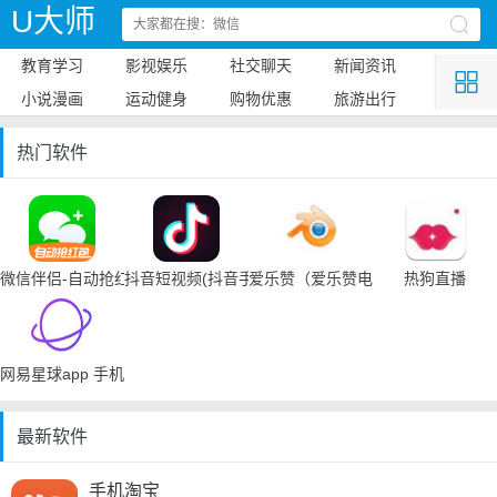
U大师
教育学习
影视娱乐
社交聊天
新闻资讯
小说漫画
运动健身
购物优惠
旅游出行
热门软件
微信伴侣-自动抢红包
抖音短视频(抖音手机下载)
爱乐赞（爱乐赞电脑手机下载）
热狗直播
网易星球app 手机下载
最新软件
手机淘宝