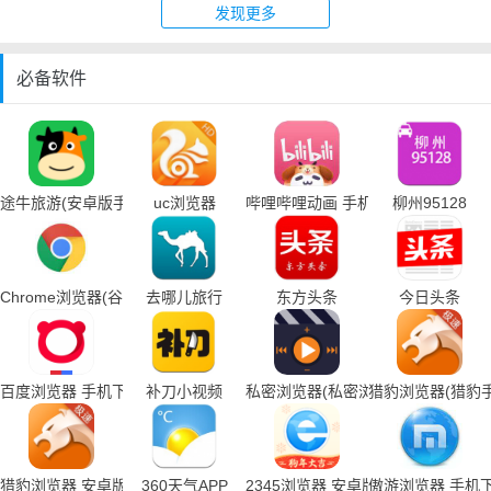
发现更多
必备软件
途牛旅游(安卓版手机下载)
uc浏览器
哔哩哔哩动画 手机下载
柳州95128
Chrome浏览器(谷歌浏览器手机下载)
去哪儿旅行
东方头条
今日头条
百度浏览器 手机下载
补刀小视频
私密浏览器(私密浏览器手机下载)
猎豹浏览器(猎豹
猎豹浏览器 安卓版
360天气APP
2345浏览器 安卓版
傲游浏览器 手机