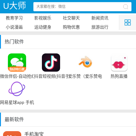
U大师
教育学习
影视娱乐
社交聊天
新闻资讯
小说漫画
运动健身
购物优惠
旅游出行
热门软件
微信伴侣-自动抢红包
抖音短视频(抖音手机下载)
爱乐赞（爱乐赞电脑手机下载）
热狗直播
网易星球app 手机下载
最新软件
手机淘宝