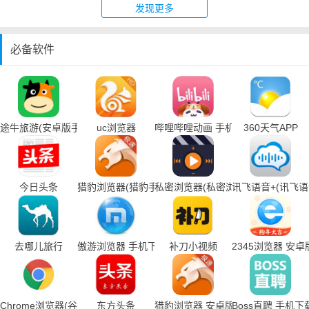
发现更多
必备软件
途牛旅游(安卓版手机下载)
uc浏览器
哔哩哔哩动画 手机下载
360天气APP
今日头条
猎豹浏览器(猎豹手机浏览器下载)
私密浏览器(私密浏览器手机下载)
讯飞语音+(讯飞
去哪儿旅行
傲游浏览器 手机下载
补刀小视频
2345浏览器 安卓
Chrome浏览器(谷歌浏览器手机下载)
东方头条
猎豹浏览器 安卓版
Boss直聘 手机下