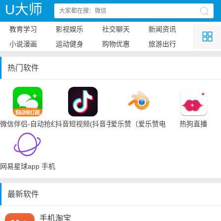
U大师
教育学习
影视娱乐
社交聊天
新闻资讯
小说漫画
运动健身
购物优惠
旅游出行
热门软件
微信伴侣-自动抢红包
抖音短视频(抖音手机下载)
爱乐赞（爱乐赞电脑手机下载）
热狗直播
网易星球app 手机下载
最新软件
手机淘宝