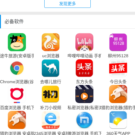
发现更多
必备软件
途牛旅游(安卓版手机下载)
uc浏览器
哔哩哔哩动画 手机下载
柳州95128
Chrome浏览器(谷歌浏览器手机下载)
去哪儿旅行
东方头条
今日头条
百度浏览器 手机下载
补刀小视频
私密浏览器(私密浏览器手机下载)
猎豹浏览器(猎豹
猎豹浏览器 安卓版
2345浏览器 安卓版
傲游浏览器 手机下载
360天气APP