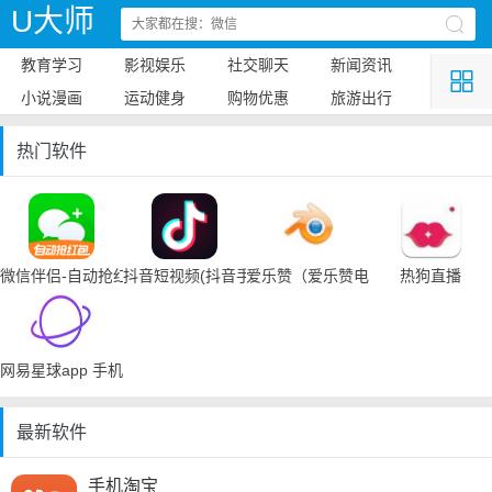
U大师
教育学习
影视娱乐
社交聊天
新闻资讯
小说漫画
运动健身
购物优惠
旅游出行
热门软件
微信伴侣-自动抢红包
抖音短视频(抖音手机下载)
爱乐赞（爱乐赞电脑手机下载）
热狗直播
网易星球app 手机下载
最新软件
手机淘宝