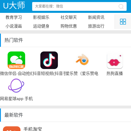
U大师
教育学习
影视娱乐
社交聊天
新闻资讯
小说漫画
运动健身
购物优惠
旅游出行
热门软件
微信伴侣-自动抢红包
抖音短视频(抖音手机下载)
爱乐赞（爱乐赞电脑手机下载）
热狗直播
网易星球app 手机下载
最新软件
手机淘宝