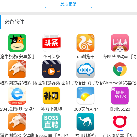
发现更多
必备软件
途牛旅游(安卓版手机下载)
今日头条
uc浏览器
哔哩哔哩动画 手
猎豹浏览器(猎豹手机浏览器下载)
私密浏览器(私密浏览器手机下载)
讯飞语音+(讯飞语音输入法手机下载
Chrome浏览器
2345浏览器 安卓版
补刀小视频
360天气APP
柳州95128
猎豹浏览器 安卓版
Boss直聘 手机下载
去哪儿旅行
百度浏览器 手机