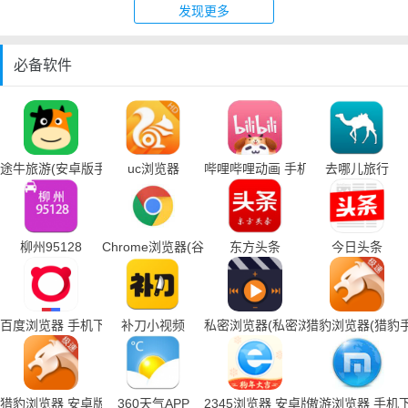
发现更多
必备软件
途牛旅游(安卓版手机下载)
uc浏览器
哔哩哔哩动画 手机下载
去哪儿旅行
柳州95128
Chrome浏览器(谷歌浏览器手机下载)
东方头条
今日头条
百度浏览器 手机下载
补刀小视频
私密浏览器(私密浏览器手机下载)
猎豹浏览器(猎豹
猎豹浏览器 安卓版
360天气APP
2345浏览器 安卓版
傲游浏览器 手机