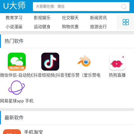
U大师
教育学习
影视娱乐
社交聊天
新闻资讯
小说漫画
运动健身
购物优惠
旅游出行
热门软件
微信伴侣-自动抢红包
抖音短视频(抖音手机下载)
爱乐赞（爱乐赞电脑手机下载）
热狗直播
网易星球app 手机下载
最新软件
手机淘宝