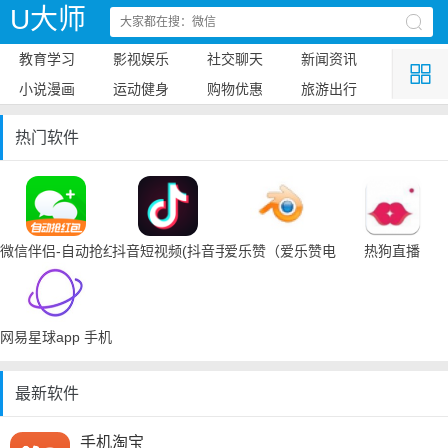
U大师
教育学习
影视娱乐
社交聊天
新闻资讯
小说漫画
运动健身
购物优惠
旅游出行
热门软件
微信伴侣-自动抢红包
抖音短视频(抖音手机下载)
爱乐赞（爱乐赞电脑手机下载）
热狗直播
网易星球app 手机下载
最新软件
手机淘宝