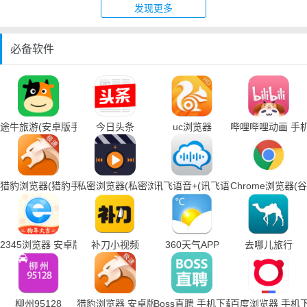
发现更多
必备软件
途牛旅游(安卓版手机下载)
今日头条
uc浏览器
哔哩哔哩动画 手
猎豹浏览器(猎豹手机浏览器下载)
私密浏览器(私密浏览器手机下载)
讯飞语音+(讯飞语音输入法手机下载
Chrome浏览器
2345浏览器 安卓版
补刀小视频
360天气APP
去哪儿旅行
柳州95128
猎豹浏览器 安卓版
Boss直聘 手机下载
百度浏览器 手机