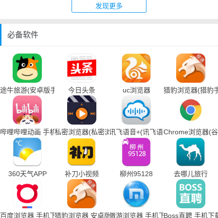
发现更多
必备软件
途牛旅游(安卓版手机下载)
今日头条
uc浏览器
猎豹浏览器(猎豹
哔哩哔哩动画 手机下载
私密浏览器(私密浏览器手机下载)
讯飞语音+(讯飞语音输入法手机下载
Chrome浏览器
360天气APP
补刀小视频
柳州95128
去哪儿旅行
百度浏览器 手机下载
猎豹浏览器 安卓版
傲游浏览器 手机下载
Boss直聘 手机下