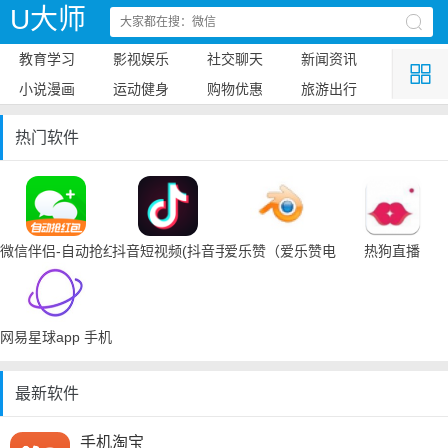
U大师
教育学习
影视娱乐
社交聊天
新闻资讯
小说漫画
运动健身
购物优惠
旅游出行
热门软件
微信伴侣-自动抢红包
抖音短视频(抖音手机下载)
爱乐赞（爱乐赞电脑手机下载）
热狗直播
网易星球app 手机下载
最新软件
手机淘宝