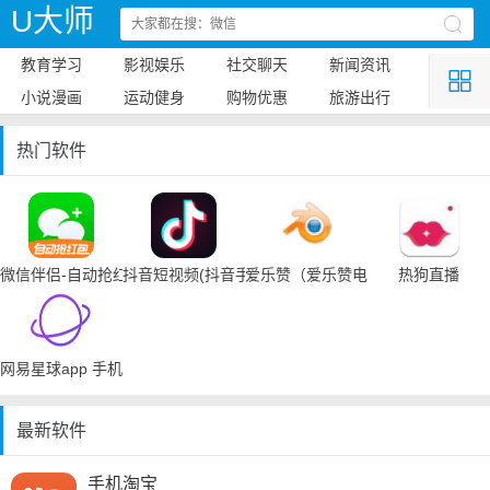
U大师
教育学习
影视娱乐
社交聊天
新闻资讯
小说漫画
运动健身
购物优惠
旅游出行
热门软件
微信伴侣-自动抢红包
抖音短视频(抖音手机下载)
爱乐赞（爱乐赞电脑手机下载）
热狗直播
网易星球app 手机下载
最新软件
手机淘宝