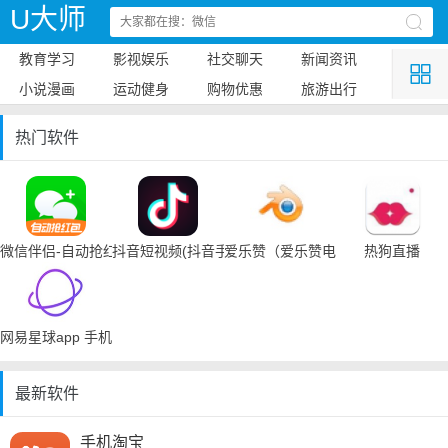
U大师
教育学习
影视娱乐
社交聊天
新闻资讯
小说漫画
运动健身
购物优惠
旅游出行
热门软件
微信伴侣-自动抢红包
抖音短视频(抖音手机下载)
爱乐赞（爱乐赞电脑手机下载）
热狗直播
网易星球app 手机下载
最新软件
手机淘宝