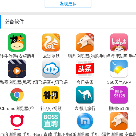
发现更多
必备软件
途牛旅游(安卓版手机下载)
uc浏览器
猎豹浏览器(猎豹手机浏览器下载)
哔哩哔哩动画 手
私密浏览器(私密浏览器手机下载)
讯飞语音+(讯飞语音输入法手机下载)
今日头条
360天气APP
Chrome浏览器(谷歌浏览器手机下载)
补刀小视频
去哪儿旅行
柳州95128
百度浏览器 手机下载
Boss直聘 手机下载
傲游浏览器 手机下载
猎豹浏览器 安卓