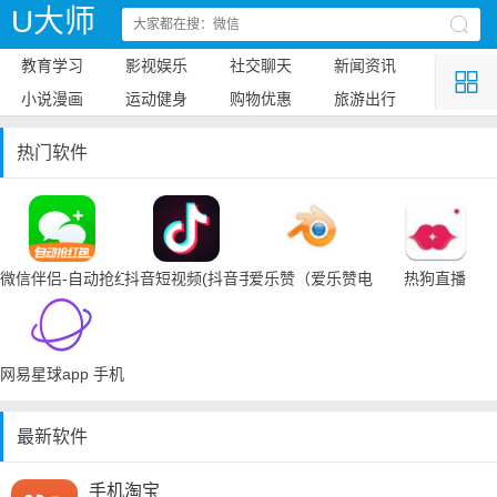
U大师
教育学习
影视娱乐
社交聊天
新闻资讯
小说漫画
运动健身
购物优惠
旅游出行
热门软件
微信伴侣-自动抢红包
抖音短视频(抖音手机下载)
爱乐赞（爱乐赞电脑手机下载）
热狗直播
网易星球app 手机下载
最新软件
手机淘宝