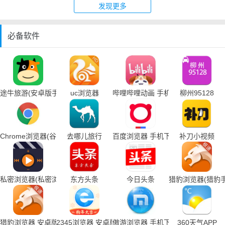
发现更多
必备软件
途牛旅游(安卓版手机下载)
uc浏览器
哔哩哔哩动画 手机下载
柳州95128
Chrome浏览器(谷歌浏览器手机下载)
去哪儿旅行
百度浏览器 手机下载
补刀小视频
私密浏览器(私密浏览器手机下载)
东方头条
今日头条
猎豹浏览器(猎豹
猎豹浏览器 安卓版
2345浏览器 安卓版
傲游浏览器 手机下载
360天气APP