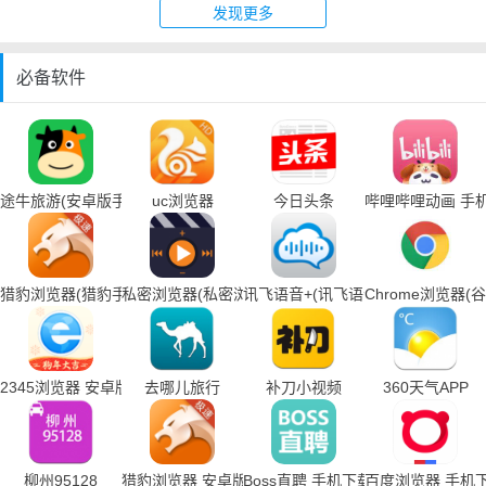
发现更多
必备软件
途牛旅游(安卓版手机下载)
uc浏览器
今日头条
哔哩哔哩动画 手
猎豹浏览器(猎豹手机浏览器下载)
私密浏览器(私密浏览器手机下载)
讯飞语音+(讯飞语音输入法手机下载
Chrome浏览器
2345浏览器 安卓版
去哪儿旅行
补刀小视频
360天气APP
柳州95128
猎豹浏览器 安卓版
Boss直聘 手机下载
百度浏览器 手机