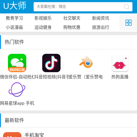
U大师
教育学习
影视娱乐
社交聊天
新闻资讯
小说漫画
运动健身
购物优惠
旅游出行
热门软件
微信伴侣-自动抢红包
抖音短视频(抖音手机下载)
爱乐赞（爱乐赞电脑手机下载）
热狗直播
网易星球app 手机下载
最新软件
手机淘宝