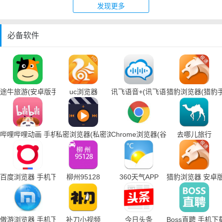
发现更多
必备软件
途牛旅游(安卓版手机下载)
uc浏览器
讯飞语音+(讯飞语音输入法手机下载
猎豹浏览器(猎豹
哔哩哔哩动画 手机下载
私密浏览器(私密浏览器手机下载)
Chrome浏览器(谷歌浏览器手机下载
去哪儿旅行
百度浏览器 手机下载
柳州95128
360天气APP
猎豹浏览器 安卓
傲游浏览器 手机下载
补刀小视频
今日头条
Boss直聘 手机下