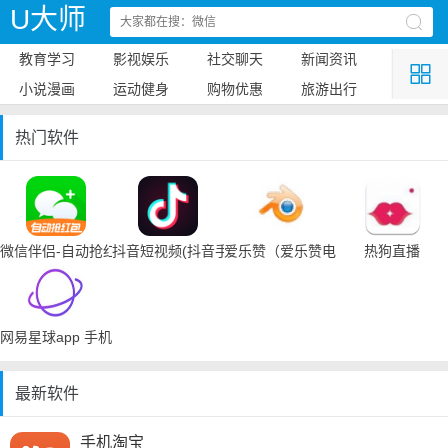
U大师
教育学习
影视娱乐
社交聊天
新闻资讯
小说漫画
运动健身
购物优惠
旅游出行
热门软件
微信伴侣-自动抢红包
抖音短视频(抖音手机下载)
爱乐赞（爱乐赞电脑手机下载）
热狗直播
网易星球app 手机下载
最新软件
手机淘宝