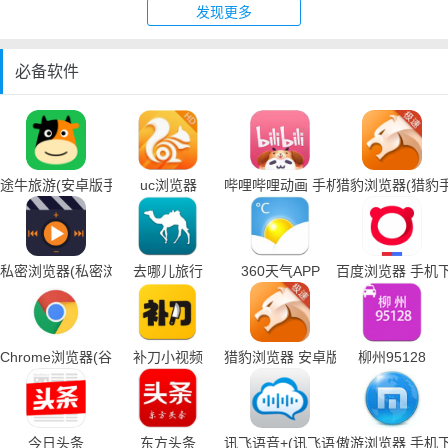
发现更多
必备软件
途牛旅游(安卓版手机下载)
uc浏览器
哔哩哔哩动画 手机下载
猎豹浏览器(猎豹
私密浏览器(私密浏览器手机下载)
去哪儿旅行
360天气APP
百度浏览器 手机
Chrome浏览器(谷歌浏览器手机下载)
补刀小视频
猎豹浏览器 安卓版
柳州95128
今日头条
东方头条
讯飞语音+(讯飞语音输入法手机下载
傲游浏览器 手机