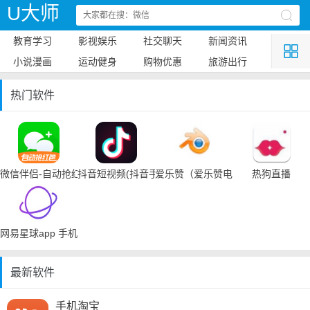
U大师
教育学习
影视娱乐
社交聊天
新闻资讯
小说漫画
运动健身
购物优惠
旅游出行
热门软件
微信伴侣-自动抢红包
抖音短视频(抖音手机下载)
爱乐赞（爱乐赞电脑手机下载）
热狗直播
网易星球app 手机下载
最新软件
手机淘宝